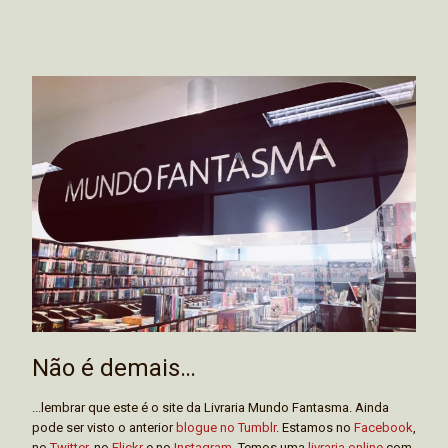
Não é demais…
...lembrar que este é o site da Livraria Mundo Fantasma. Ainda
pode ser visto o anterior
blogue no Tumblr
. Estamos no
Facebook
,
no
Twitter
, no
Flickr
e no
Instagram
. Temos uma
livraria online
com