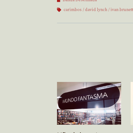
Banda Desenhada
carimbos
david lynch
ivan brunett