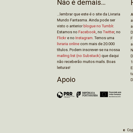
Não é demais…
...lembrar que este é o site da Livraria
A
Mundo Fantasma. Ainda pode ser
a
visto o anterior
blogue no Tumblr
.
a
Estamos no
Facebook
, no
Twitter
, no
D
Flickr
e no
Instagram
. Temos uma
F
livraria online
com mais de 20.000
a
títulos. Podem inscrever-se na nossa
N
mailing list (no Substack)
que daqui
D
não receberão muitos mails. Boas
1
leituras!
E
t
Apoio
D
© Co