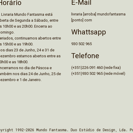
E-Mail
Horário
livraria [arroba] mundofantasma
 Livraria Mundo Fantasma está
[ponto] com
berta de Segunda a Sábado, entre
s 10h00 e as 20h00. Encerra ao
Whattsapp
omingo.
eriados, continuamos abertos entre
930 502 965
s 15h00 e as 19h00.
os dias 23 de Junho, 24 e 31 de
Telefone
ezembro estamos abertos entre as
0h00 e as 18h00.
(+351)226 091 460 (rede fixa)
ncerramos no dia de Páscoa e
(+351)930 502 965 (rede móvel)
ambém nos dias 24 de Junho, 25 de
ezembro e 1 de Janeiro.
pyright 1992-2026 Mundo Fantasma. Duo Estúdio de Design, Lda. P