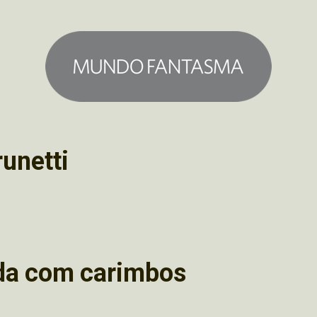
runetti
da com carimbos