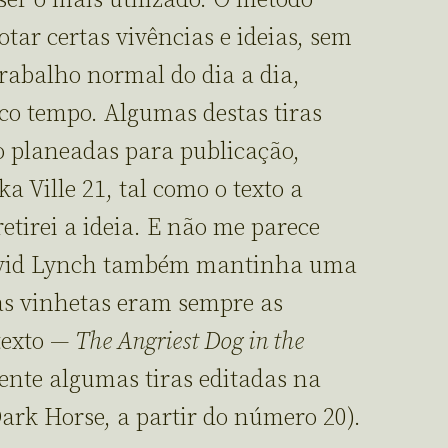
ser o mais utilizado. O método
ar certas vivências e ideias, sem
trabalho normal do dia a dia,
o tempo. Algumas destas tiras
o planeadas para publicação,
a Ville 21, tal como o texto a
retirei a ideia. E não me parece
avid Lynch também mantinha uma
 as vinhetas eram sempre as
texto —
The Angriest Dog in the
ente algumas tiras editadas na
ark Horse, a partir do número 20).