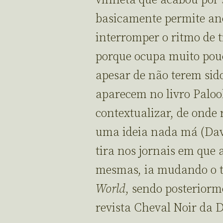
vinheta que acabou por 
basicamente permite anot
interromper o ritmo de 
porque ocupa muito pouc
apesar de não terem sid
aparecem no livro Palook
contextualizar, de onde 
uma ideia nada má (D
tira nos jornais em que
mesmas, ia mudando o 
World
, sendo posteriorm
revista Cheval Noir da D