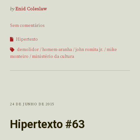
by
Enid Coleslaw
Sem comentários
Hipertexto
demolidor
homem-aranha
john romita jr.
mike
monteiro
ministério da cultura
24 DE JUNHO DE 2015
Hipertexto #63