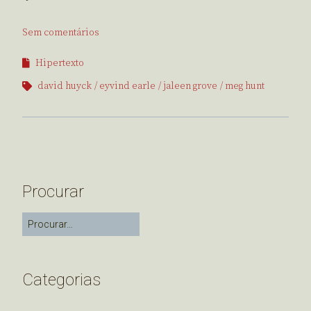
Sem comentários
Hipertexto
david huyck
eyvind earle
jaleen grove
meg hunt
Procurar
Categorias