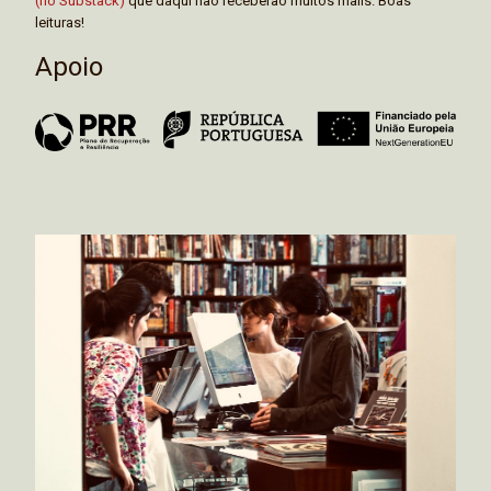
(no Substack)
que daqui não receberão muitos mails. Boas
leituras!
Apoio