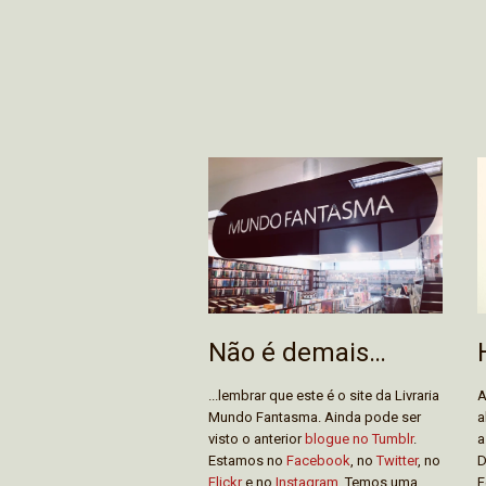
Não é demais…
...lembrar que este é o site da Livraria
A
Mundo Fantasma. Ainda pode ser
a
visto o anterior
blogue no Tumblr
.
a
Estamos no
Facebook
, no
Twitter
, no
D
Flickr
e no
Instagram
. Temos uma
F