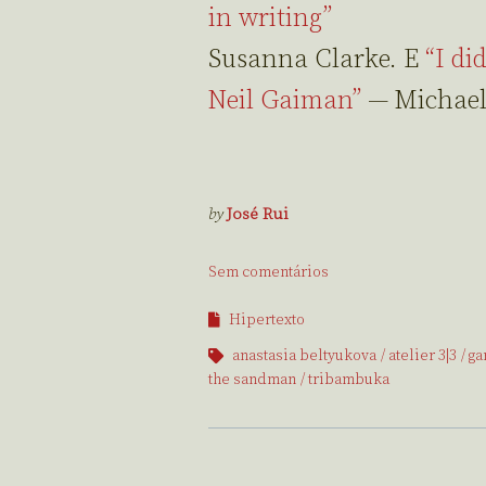
in writing”
Susanna Clarke. E
“I di
Neil Gaiman”
— Michael
by
José Rui
Sem comentários
Hipertexto
anastasia beltyukova
atelier 3|3
ga
the sandman
tribambuka