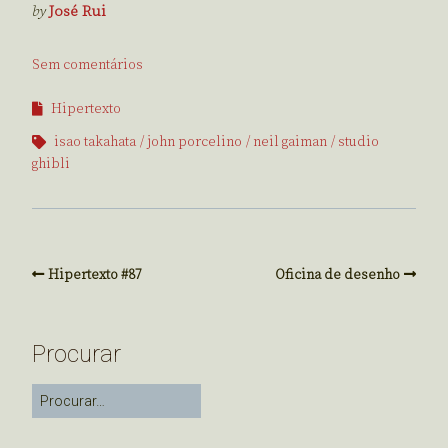
by
José Rui
Sem comentários
Hipertexto
isao takahata
john porcelino
neil gaiman
studio
ghibli
Hipertexto #87
Oficina de desenho
Procurar