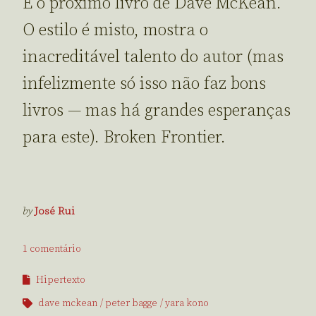
É o próximo livro de Dave McKean.
O estilo é misto, mostra o
inacreditável talento do autor (mas
infelizmente só isso não faz bons
livros — mas há grandes esperanças
para este). Broken Frontier.
by
José Rui
1 comentário
Hipertexto
dave mckean
peter bagge
yara kono