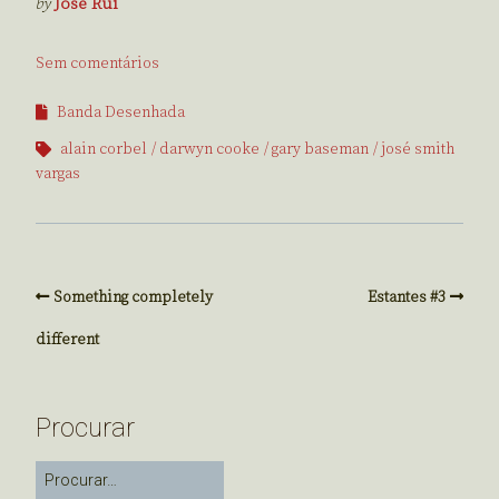
by
José Rui
Sem comentários
Banda Desenhada
alain corbel
darwyn cooke
gary baseman
josé smith
vargas
Something completely
Estantes #3
different
Procurar