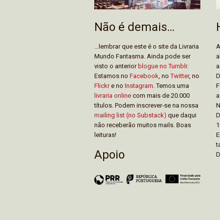
Não é demais…
...lembrar que este é o site da Livraria
A
Mundo Fantasma. Ainda pode ser
a
visto o anterior
blogue no Tumblr
.
a
Estamos no
Facebook
, no
Twitter
, no
D
Flickr
e no
Instagram
. Temos uma
F
livraria online
com mais de 20.000
a
títulos. Podem inscrever-se na nossa
N
mailing list (no Substack)
que daqui
D
não receberão muitos mails. Boas
1
leituras!
E
t
Apoio
D