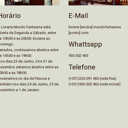
E-Mail
Horário
livraria [arroba] mundofantasma
 Livraria Mundo Fantasma está
[ponto] com
berta de Segunda a Sábado, entre
s 10h00 e as 20h00. Encerra ao
Whattsapp
omingo.
eriados, continuamos abertos entre
930 502 965
s 15h00 e as 19h00.
os dias 23 de Junho, 24 e 31 de
Telefone
ezembro estamos abertos entre as
0h00 e as 18h00.
(+351)226 091 460 (rede fixa)
ncerramos no dia de Páscoa e
(+351)930 502 965 (rede móvel)
ambém nos dias 24 de Junho, 25 de
ezembro e 1 de Janeiro.