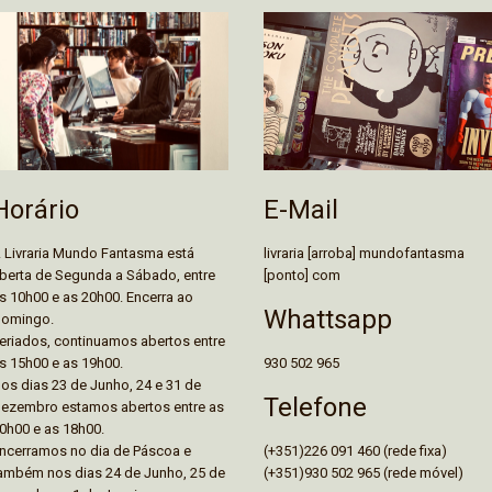
E-Mail
Horário
livraria [arroba] mundofantasma
 Livraria Mundo Fantasma está
[ponto] com
berta de Segunda a Sábado, entre
s 10h00 e as 20h00. Encerra ao
Whattsapp
omingo.
eriados, continuamos abertos entre
930 502 965
s 15h00 e as 19h00.
os dias 23 de Junho, 24 e 31 de
Telefone
ezembro estamos abertos entre as
0h00 e as 18h00.
(+351)226 091 460 (rede fixa)
ncerramos no dia de Páscoa e
(+351)930 502 965 (rede móvel)
ambém nos dias 24 de Junho, 25 de