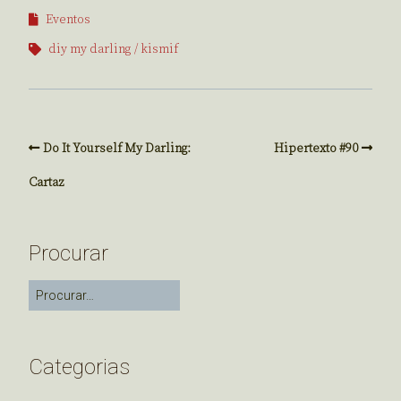
Eventos
diy my darling
kismif
Do It Yourself My Darling:
Hipertexto #90
Cartaz
Procurar
Categorias