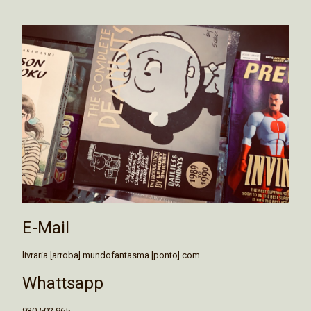
E-Mail
livraria [arroba] mundofantasma [ponto] com
Whattsapp
930 502 965