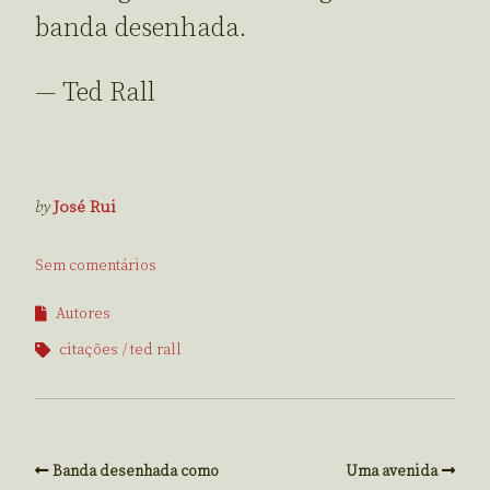
banda desenhada.
— Ted Rall
by
José Rui
Sem comentários
Autores
citações
ted rall
Banda desenhada como
Uma avenida