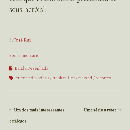
seus heróis”.
by
José Rui
Sem comentários
Banda Desenhada
étienne davodeau
frank miller
maisbd
recortes
Um dos mais interessantes
Uma série a reter
catálogos