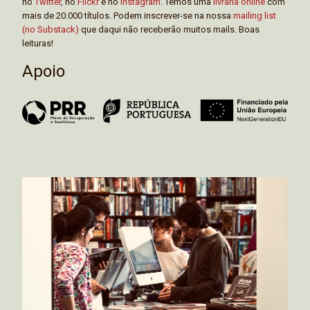
no
Twitter
, no
Flickr
e no
Instagram
. Temos uma
livraria online
com
mais de 20.000 títulos. Podem inscrever-se na nossa
mailing list
(no Substack)
que daqui não receberão muitos mails. Boas
leituras!
Apoio