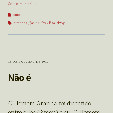
Sem comentários
Autores
citações
jack kirby
lisa kirby
13 DE OUTUBRO DE 2011
Não é
O Homem-Aranha foi discutido
entre o Joe (Simon) e eu. O Homem-