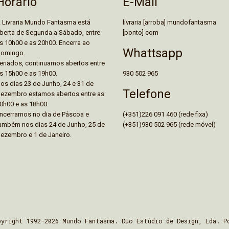
E-Mail
Horário
livraria [arroba] mundofantasma
 Livraria Mundo Fantasma está
[ponto] com
berta de Segunda a Sábado, entre
s 10h00 e as 20h00. Encerra ao
Whattsapp
omingo.
eriados, continuamos abertos entre
930 502 965
s 15h00 e as 19h00.
os dias 23 de Junho, 24 e 31 de
Telefone
ezembro estamos abertos entre as
0h00 e as 18h00.
(+351)226 091 460 (rede fixa)
ncerramos no dia de Páscoa e
(+351)930 502 965 (rede móvel)
ambém nos dias 24 de Junho, 25 de
ezembro e 1 de Janeiro.
pyright 1992-2026 Mundo Fantasma. Duo Estúdio de Design, Lda. P