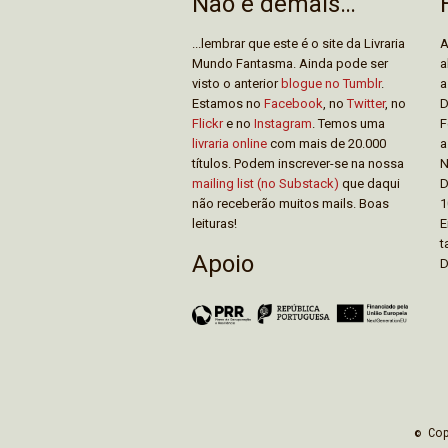
Não é demais…
...lembrar que este é o site da Livraria
A
Mundo Fantasma. Ainda pode ser
a
visto o anterior
blogue no Tumblr
.
a
Estamos no
Facebook
, no
Twitter
, no
D
Flickr
e no
Instagram
. Temos uma
F
livraria online
com mais de 20.000
a
títulos. Podem inscrever-se na nossa
N
mailing list (no Substack)
que daqui
D
não receberão muitos mails. Boas
1
leituras!
E
t
Apoio
D
© Co