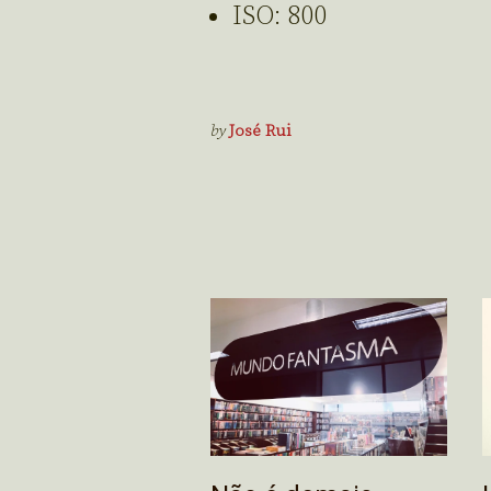
ISO: 800
by
José Rui